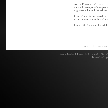
Anche l’assenza del piano di 
dai rischi comporta la sospensi
vigilanza all’amministrazione
Come gia' detto, in caso di lav
prevista la presenza di piu' i
Fonte: http://www.archiportal
Home
|
Chi siam
Studio Tecnico di Ingegneria Bergamaschi - Piazz
Powered by
Logo