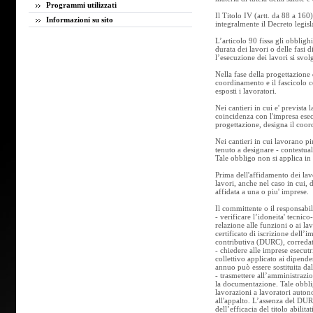
Programmi utilizzati
Il Titolo IV (artt. da 88 a 160
Informazioni su sito
integralmente il Decreto legis
L’articolo 90 fissa gli obbligh
durata dei lavori o delle fasi
l’esecuzione dei lavori si svol
Nella fase della progettazione 
coordinamento e il fascicolo co
esposti i lavoratori.
Nei cantieri in cui e' previst
coincidenza con l'impresa esecu
progettazione, designa il coor
Nei cantieri in cui lavorano p
tenuto a designare - contestual
Tale obbligo non si applica in 
Prima dell'affidamento dei lavo
lavori, anche nel caso in cui, 
affidata a una o piu' imprese.
Il committente o il responsabi
- verificare l’idoneita' tecnic
relazione alle funzioni o ai lav
certificato di iscrizione dell’
contributiva (DURC), corredato 
- chiedere alle imprese esecut
collettivo applicato ai dipende
annuo può essere sostituita d
- trasmettere all’amministrazio
la documentazione. Tale obblig
lavorazioni a lavoratori auton
all'appalto. L’assenza del DUR
dell’efficacia del titolo abilitat