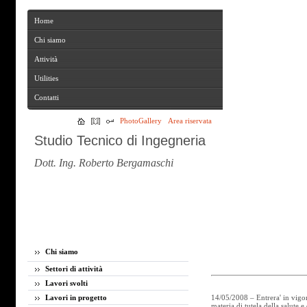
Home
Home
Chi siamo
Chi siamo
Attività
Attività
Utilities
Utilities
Contatti
Contatti
PhotoGallery
Area riservata
Studio Tecnico di Ingegneria
Dott. Ing. Roberto Bergamaschi
Chi siamo
Settori di attività
Lavori svolti
Lavori in progetto
14/05/2008 – Entrera' in vigo
materia di tutela della salute e