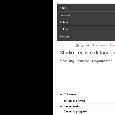
Home
Home
Chi siamo
Chi siamo
Attività
Attività
Utilities
Utilities
Contatti
Contatti
PhotoGallery
Area
Studio Tecnico di Ingegn
Dott. Ing. Roberto Bergamaschi
Chi siamo
Settori di attività
Lavori svolti
Lavori in progetto