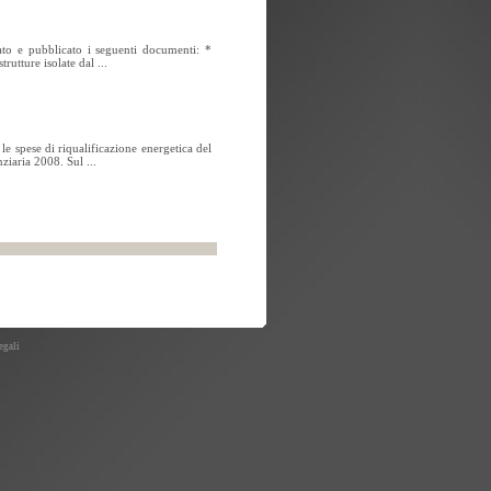
ato e pubblicato i seguenti documenti: *
rutture isolate dal ...
 le spese di riqualificazione energetica del
ziaria 2008. Sul ...
egali