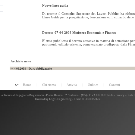
Nuove linee guida
Di recente il Consiglio Superiore dei Lavori Pubblici ha elabor
Linee Guida per la progettazione, l'esecuzione ed il collaudo delle st
Decreto 07-04-2008 Ministero Economia e Finanze
E' stato pubblicato il decreto attuativo in materia di detrazione per
patrimonio edilizio esistente, come era stato predisposto dalla Finan
Archivio news
···
- Durc obbligatorio
4.06.2008
Home
|
Chi siamo
|
Attività
|
Utilities
|
Contatti
-
-
io Tecnico di Ingegneria Bergamaschi - Piazza Duomo, 32 Pontremoli (MS) - P.IVA 00238370456
Privacy
Note l
Powered by
Logos Engineering
-
Lexun ®
- 07/08/2026