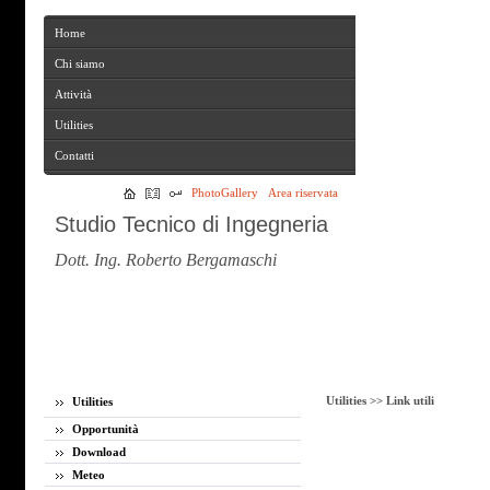
Home
Home
Chi siamo
Chi siamo
Attività
Attività
Utilities
Utilities
Contatti
Contatti
PhotoGallery
Area riservata
Studio Tecnico di Ingegneria
Dott. Ing. Roberto Bergamaschi
Utilities >>
Link utili
Utilities
Opportunità
Download
Meteo