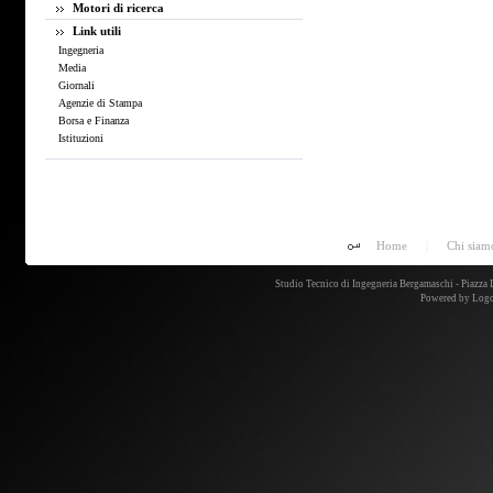
Motori di ricerca
Link utili
Ingegneria
Media
Giornali
Agenzie di Stampa
Borsa e Finanza
Istituzioni
Home
|
Chi siam
Studio Tecnico di Ingegneria Bergamaschi - Piazz
Powered by
Logo